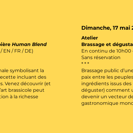
Dimanche, 17 mai 
Atelier
bière
Human Blend
Brassage et dégusta
 EN / FR / DE)
En continu de 10h00 –
Sans réservation
* * *
nale symbolisant la
Brassage public d’une
recette incluant des
paix entre les peuple
s. Venez découvrir (et
ingrédients issus des
rt brassicole peut
déguster) comment un
ion à la richesse
devenir un vecteur de 
gastronomique mondi